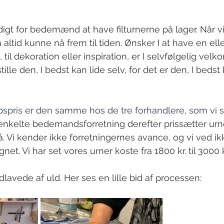
igt for bedemænd at have filturnerne på lager. Når vi
n altid kunne nå frem til tiden. Ønsker I at have en elle
k, til dekoration eller inspiration, er I selvfølgelig velko
tille den, I bedst kan lide selv, for det er den, I beds
ris er den samme hos de tre forhandlere, som vi 
nkelte bedemandsforretning derefter prissætter urne
å. Vi kender ikke forretningernes avance, og vi ved ik
gnet. 
Vi
 har set vores urner koste fra 1800 kr. til 3000 k
lavede af uld. Her ses en lille bid af processen: