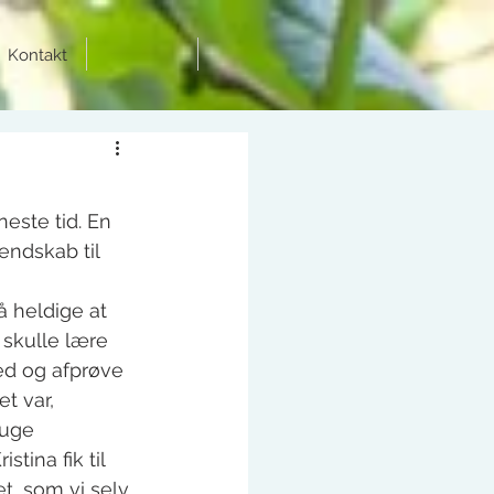
Kontakt
este tid. En 
ndskab til 
å heldige at 
 skulle lære 
d og afprøve 
t var, 
uge 
tina fik til 
t, som vi selv 