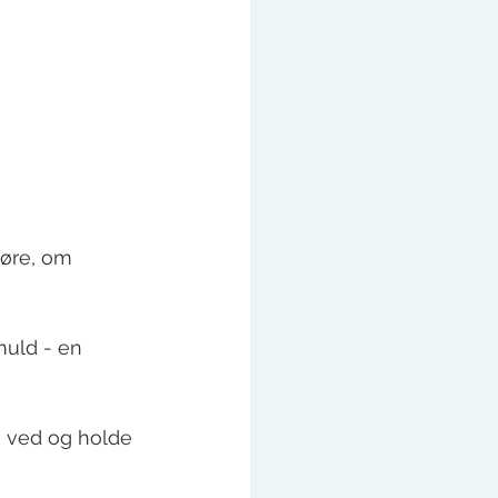
høre, om 
muld - en 
e ved og holde 