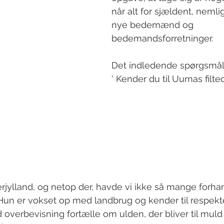
når alt for sjældent, nemli
nye bedemænd og 
bedemandsforretninger.
Det indledende spørgsmål 
' Kender du til Uurnas filt
erjylland, og netop der, havde vi ikke så mange forha
. Hun er vokset op med landbrug og kender til respekte
overbevisning fortælle om ulden, der bliver til muld