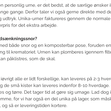
 en personlig urne, er det bedst, at de særlige ønsker i
nge gange. Derfor taler vi også gerne direkte med d
g udtryk. Unika-urner faktureres gennem de normale 
pris for det ekstra arbejde.
edsænkningssnor?
s med både snor og en komposterbar pose, foruden en
ng til krematoriet. Urnen kan plomberes igennem filt
an påklistres, som de skal.
øvrigt alle er lidt forskellige, kan leveres på 2-3 hve
g de små kister kan leveres indenfor 8-10 hverdage.
ives og tørre. Det tager tid at gøre sig umage. Lad dog 
æmme, for vi har også en del unika på lager, som må
 og så er leveringstiden kortere.