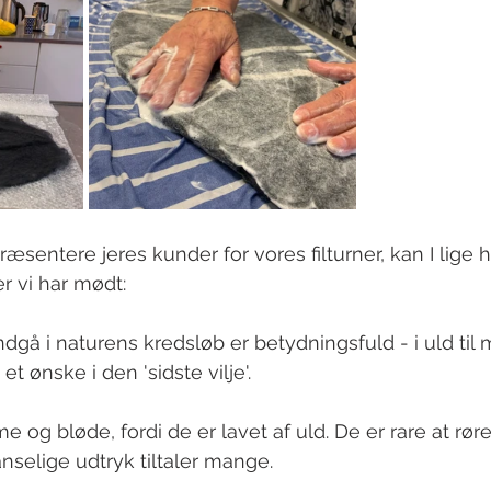
præsentere jeres kunder for vores filturner, kan I lige 
r vi har mødt:
dgå i naturens kredsløb er betydningsfuld - i uld til 
 et ønske i den 'sidste vilje'.
e og bløde, fordi de er lavet af uld. De er rare at rør
nselige udtryk tiltaler mange.