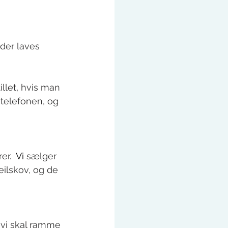
der laves 
llet, hvis man 
 telefonen, og 
er. 
Vi
 sælger 
ilskov, og de 
 
 vi skal ramme 