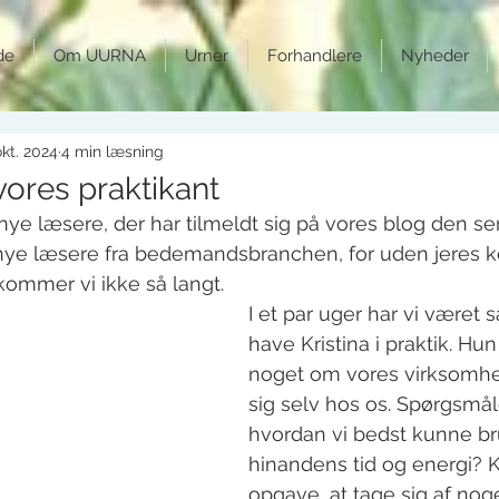
de
Om UURNA
Urner
Forhandlere
Nyheder
okt. 2024
4 min læsning
 vores praktikant
nye læsere, der har tilmeldt sig på vores blog den sen
 nye læsere fra bedemandsbranchen, for uden jeres ke
 kommer vi ikke så langt.
I et par uger har vi været s
have Kristina i praktik. Hun
noget om vores virksomhe
sig selv hos os. Spørgsmåle
hvordan vi bedst kunne br
hinandens tid og energi? Kris
opgave, at tage sig af noge