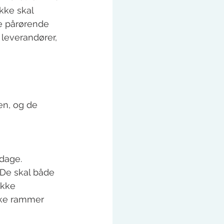
kke skal 
e pårørende 
leverandører, 
 
en, og de 
rdage. 
 De skal både 
ikke 
ske rammer 