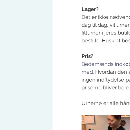
Lager?
Det er ikke nødvend
dag til dag, vil urne
filturner i jeres buti
bestille. Husk at bes
Pris?
Bedemænds indkøbsp
med. 
Hvordan den e
ingen indflydelse p
priserne bliver bere
Urnerne er alle hånd