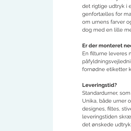
det rigtige udtryk i
genfortælles for ma
om urnens farver o
dog med en lille mer
Er der monteret n
En filturne levere
påfyldningsvejledni
fornødne etiketter k
Leveringstid?
Standardurner, som i
Unika, både urner o
designes, filtes, st
leveringstiden skr
det ønskede udtryk,