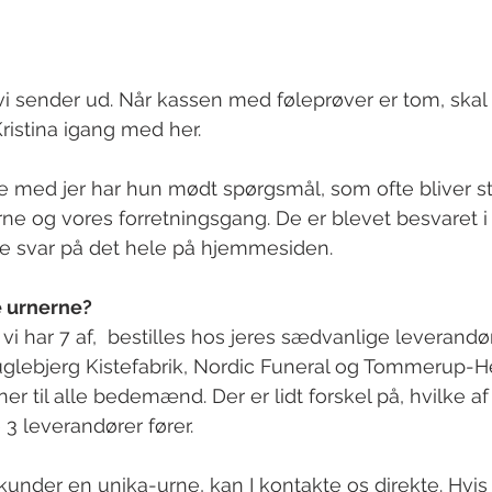
 vi sender ud. Når kassen med føleprøver er tom, skal 
Kristina igang med her.
ne med jer har hun mødt spørgsmål, som ofte bliver sti
erne og vores forretningsgang. De er blevet besvaret i
de svar på det hele på hjemmesiden.
le urnerne?
i har 7 af,  bestilles hos jeres sædvanlige leverandør
lebjerg Kistefabrik, Nordic Funeral og Tommerup-He
er til alle bedemænd. Der er lidt forskel på, hvilke af
3 leverandører fører.
 kunder en unika-urne, kan I kontakte os direkte. Hvis