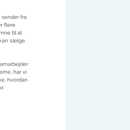
 sender fra 
r flere 
mne til at 
t kan sælge.
samarbejder 
rne, har vi 
ke, hvordan 
r. 