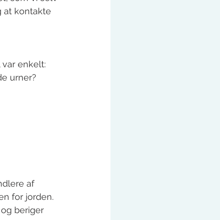
g at kontakte 
var enkelt:
ede urner?
ndlere af 
n for jorden. 
 og beriger 