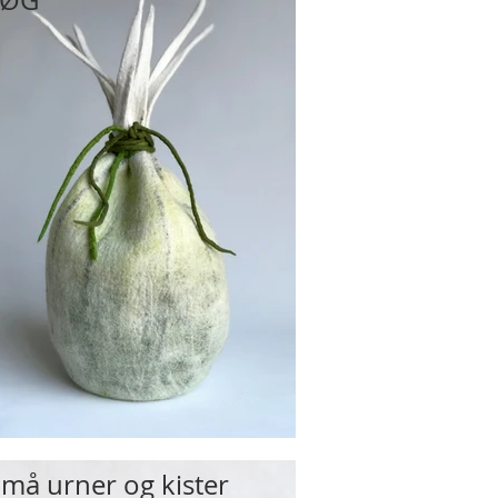
LØG
Små urner og kister