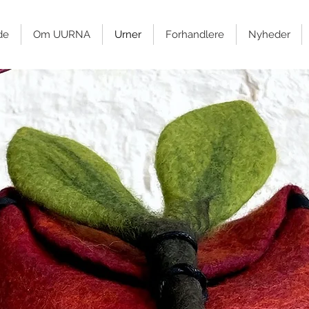
de
Om UURNA
Urner
Forhandlere
Nyheder