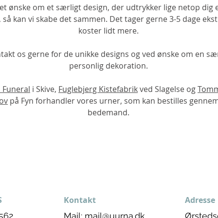
et ønske om et særligt design, der udtrykker lige netop dig e
 så kan vi skabe det sammen. Det tager gerne 3-5 dage ekst
koster lidt mere.
takt os gerne for de unikke designs og ved ønske om en sær
personlig dekoration.
 Funeral
i Skive,
Fuglebjerg Kistefabrik
ved Slagelse og
Tomm
kov
på Fyn forhandler vores urner, som kan bestilles gennem
bedemand.
S
Kontakt
Adresse
562
Mail:
mail@uurna.dk
Ørsteds