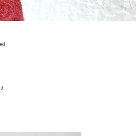
med
id