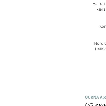
Har du 
kære,
Kon
Nordic
Heils
UURNA Ap
CVR 41521