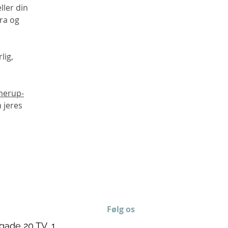
ller din
ra og
lig,
erup-
 jeres
Følg os
gade 20 TV, 1