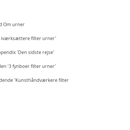
ød Om urner
værksættere filter urner'
pendix 'Den sidste rejse'
en '3 fynboer filter urner'
tidende 'Kunsthåndværkere filter