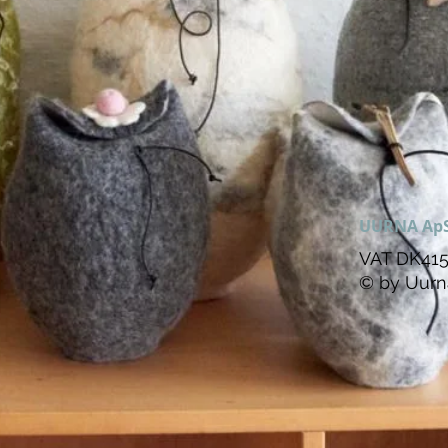
UURNA Ap
VAT DK415
© by Uurn