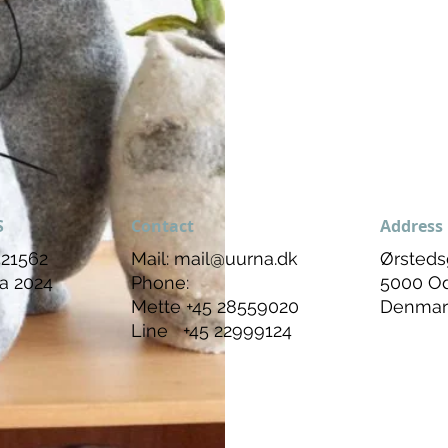
S
Contact
Address
21562
Mail:
mail@uurna.dk
Ørsteds
a 2024
Phone:
5000 O
Mette +45 28559020
Denmar
Line +45 22999124